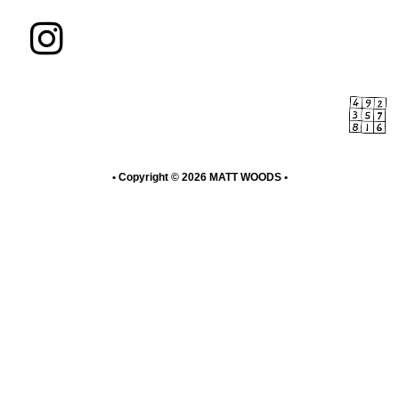
I
n
s
t
a
• Copyright © 2026
MATT WOODS
•
g
r
a
m