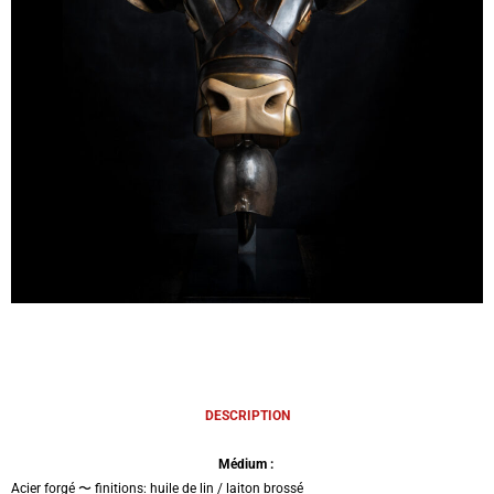
DESCRIPTION
Médium :
Acier forgé 〜 finitions: huile de lin / laiton brossé