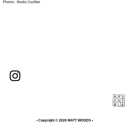
Photos : Studio Cuvillier
I
n
s
t
a
• Copyright © 2026
MATT WOODS
•